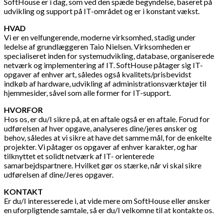
SoftHouse er i dag, som ved den spæde begyndelse, baseret på
udvikling og support på IT-området og er i konstant vækst.
HVAD
Vi er en velfungerende, moderne virksomhed, stadig under
ledelse af grundlæggeren Taio Nielsen. Virksomheden er
specialiseret inden for systemudvikling, database, organiserede
netværk og implementering af IT. SoftHouse påtager sig IT-
opgaver af enhver art, således også kvalitets/prisbevidst
indkøb af hardware, udvikling af administrationsværktøjer til
hjemmesider, såvel som alle former for IT-support.
HVORFOR
Hos os, er du/I sikre på, at en aftale også er en aftale. Forud for
udførelsen af hver opgave, analyseres dine/jeres ønsker og
behov, således at vi sikre at have det samme mål, for de enkelte
projekter. Vi påtager os opgaver af enhver karakter, og har
tilknyttet et solidt netværk af IT- orienterede
samarbejdspartnere. Hvilket gør os stærke, når vi skal sikre
udførelsen af dine/Jeres opgaver.
KONTAKT
Er du/I interesserede i, at vide mere om SoftHouse eller ønsker
en uforpligtende samtale, så er du/I velkomne til at kontakte os.