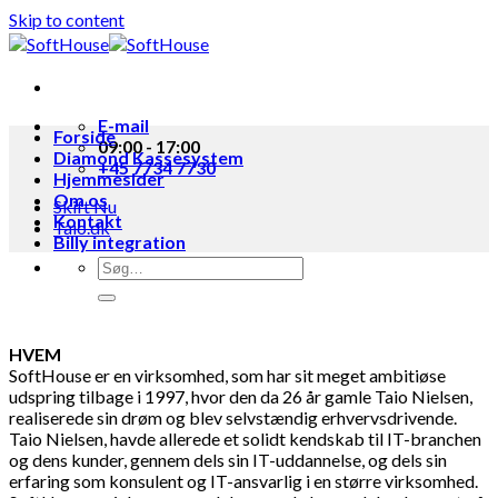
Læs mere
Ok, tak
Skip to content
E-mail
Forside
09:00 - 17:00
Diamond Kassesystem
+45 7734 7730
Hjemmesider
Om os
Skift Nu
Kontakt
Taio.dk
Billy integration
HVEM
SoftHouse er en virksomhed, som har sit meget ambitiøse
udspring tilbage i 1997, hvor den da 26 år gamle Taio Nielsen,
realiserede sin drøm og blev selvstændig erhvervsdrivende.
Taio Nielsen, havde allerede et solidt kendskab til IT-branchen
og dens kunder, gennem dels sin IT-uddannelse, og dels sin
erfaring som konsulent og IT-ansvarlig i en større virksomhed.